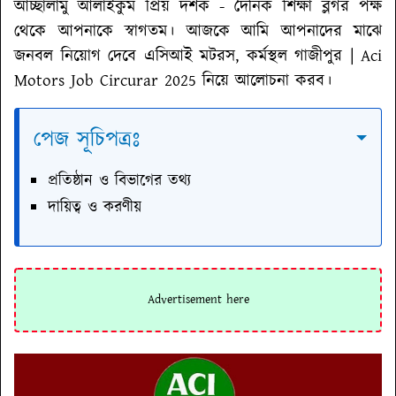
আচ্ছালামু আলাইকুম প্রিয় দর্শক - দৈনিক শিক্ষা ব্লগর পক্ষ
থেকে আপনাকে স্বাগতম। আজকে আমি আপনাদের মাঝে
জনবল নিয়োগ দেবে এসিআই মটরস, কর্মস্থল গাজীপুর | Aci
Motors Job Circurar 2025
নিয়ে আলোচনা করব।
পেজ সূচিপত্রঃ
প্রতিষ্ঠান ও বিভাগের তথ্য
দায়িত্ব ও করণীয়