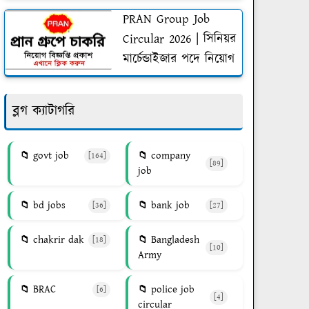
PRAN Group Job
Circular 2026 | সিনিয়র
মার্চেন্ডাইজার পদে নিয়োগ
ব্লগ ক্যাটাগরি
govt job
company
[164]
[89]
job
bd jobs
bank job
[36]
[27]
chakrir dak
Bangladesh
[18]
[10]
Army
BRAC
police job
[6]
[4]
circular