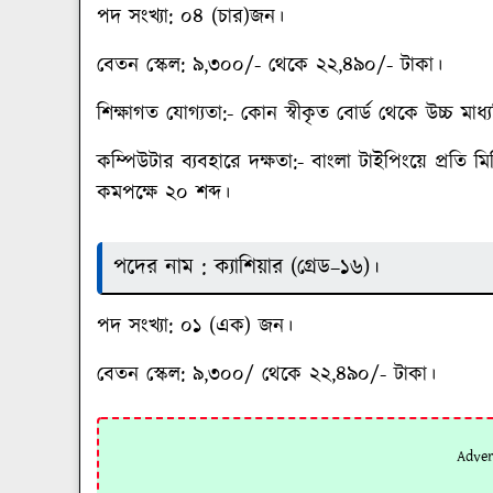
পদ সংখ্যা
: ০৪ (চার)জন।
বেতন স্কেল:
৯,৩০০/- থেকে ২২,৪৯০/- টাকা।
শিক্ষাগত যোগ্যতা
:- কোন স্বীকৃত বোর্ড থেকে উচ্চ মা
কম্পিউটার ব্যবহারে দক্ষতা:
- বাংলা টাইপিংয়ে প্রতি ম
কমপক্ষে ২০ শব্দ।
পদের নাম : ক্যাশিয়ার (গ্রেড–১৬)।
পদ সংখ্যা:
০১ (এক) জন।
বেতন স্কেল:
৯,৩০০/ থেকে ২২,৪৯০/- টাকা।