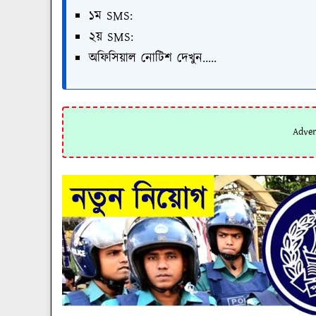
১ম SMS:
২য় SMS:
অফিসিয়াল নোটিশ দেখুন.....