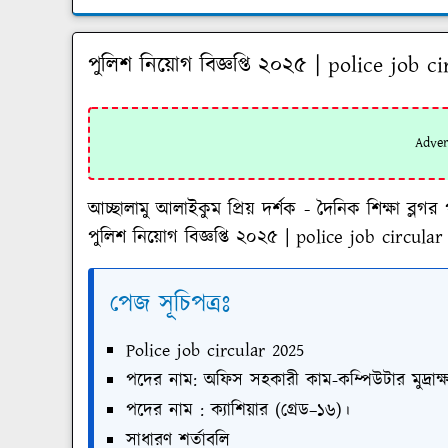
পুলিশ নিয়োগ বিজ্ঞপ্তি ২০২৫ | police job c
আচ্ছালামু আলাইকুম প্রিয় দর্শক - দৈনিক শিক্ষা 
পুলিশ নিয়োগ বিজ্ঞপ্তি ২০২৫ | police job circula
পেজ সূচিপত্রঃ
Police job circular 2025
পদের নাম: অফিস সহকারী কাম-কম্পিউটার মুদ্রাক
পদের নাম : ক্যাশিয়ার (গ্রেড–১৬)।
সাধারণ শর্তাবলি