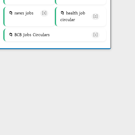
news jobs
health job
[3]
[2]
circular
BCB Jobs Circulars
[1]