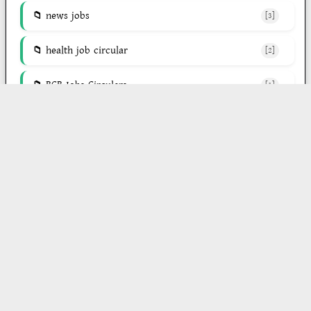
news jobs
[3]
health job circular
[2]
BCB Jobs Circulars
[1]
আমাদের সম্পর্কে জানুন
chakrir.com হলো একটি অনলাইন জব পোর্টাল যেখানে
প্রতিদিন প্রকাশ করা হয় সর্বশেষ সরকারি ও বেসরকারি
চাকরির খবর। আমরা চাকরিপ্রার্থীদের জন্য নির্ভরযোগ্য ও
যাচাই করা নিয়োগ বিজ্ঞপ্তি সরবরাহ করি, যাতে তারা সহজেই
নিজেদের উপযুক্ত চাকরির সুযোগ খুঁজে পেতে পারে।
আমাদের উদ্দেশ্য শুধু চাকরির খবর দেওয়া নয়, বরং তরুণ