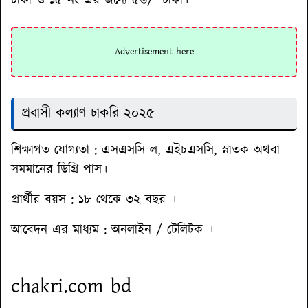
টাকা ও ১৫ নং এর জন্যে ৫৬/- টাকা।
প্রবাসী কল্যাণ চাকরি ২০২৫
শিক্ষাগত যোগ্যতা :
এসএসসি ল, এইচএসসি, স্নাতক অথবা
সমমানের ডিগ্রি পাস।
প্রার্থীর বয়স :
১৮ থেকে ৩২ বছর ।
আবেদন এর মাধ্যম :
অনলাইন / টেলিটক ।
chakri.com bd