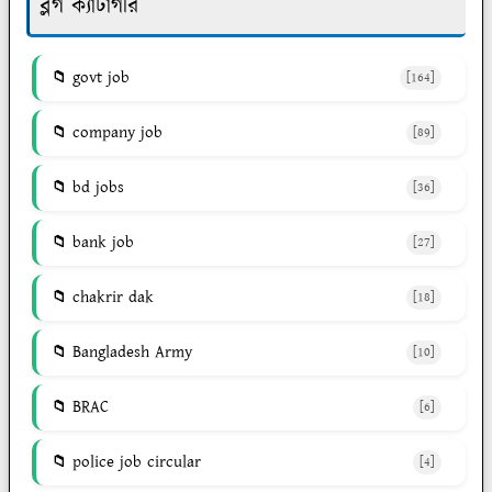
ব্লগ ক্যাটাগরি
govt job
[164]
company job
[89]
bd jobs
[36]
bank job
[27]
chakrir dak
[18]
Bangladesh Army
[10]
BRAC
[6]
police job circular
[4]