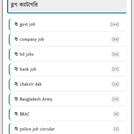
ব্লগ ক্যাটাগরি
govt job
[164]
company job
[89]
bd jobs
[36]
bank job
[27]
chakrir dak
[18]
Bangladesh Army
[10]
BRAC
[6]
police job circular
[4]