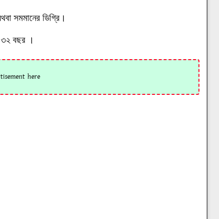
থবা সমমানের ডিগ্রি।
্রে ৩২ বছর ।