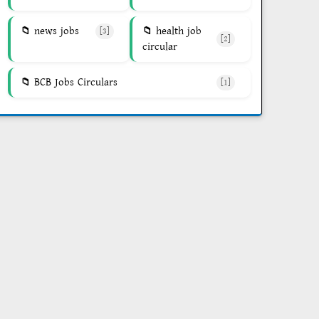
news jobs
health job
[3]
[2]
circular
BCB Jobs Circulars
[1]