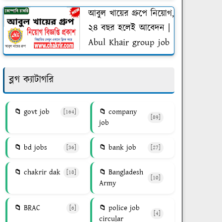
আবুল খায়ের গ্রুপে নিয়োগ,
২৪ বছর হলেই আবেদন |
Abul Khair group job
ব্লগ ক্যাটাগরি
govt job
company
[164]
[89]
job
bd jobs
bank job
[36]
[27]
chakrir dak
Bangladesh
[18]
[10]
Army
BRAC
police job
[6]
[4]
circular