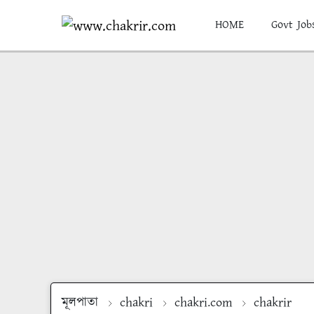
HOME
Govt Job
মূলপাতা
chakri
chakri.com
chakrir