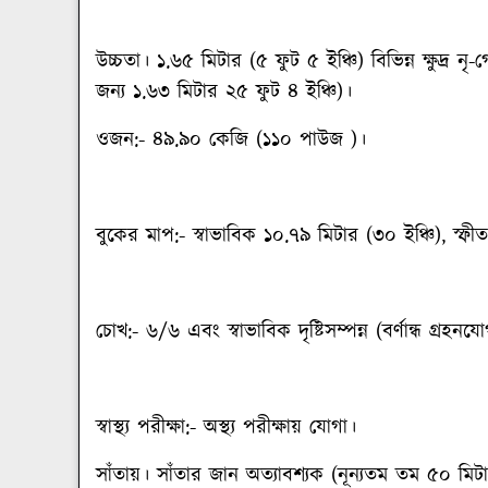
উচ্চতা
। ১.৬৫ মিটার (৫ ফুট ৫ ইঞ্চি) বিভিন্ন ক্ষুদ্র নৃ-গো
জন্য ১.৬৩ মিটার ২৫ ফুট ৪ ইঞ্চি)।
ওজন
:- ৪৯.৯০ কেজি (১১০ পাউজ )।
বুকের মাপ
:- স্বাভাবিক ১০.৭৯ মিটার (৩০ ইঞ্চি), স্ফী
চোখ
:- ৬/৬ এবং স্বাভাবিক দৃষ্টিসম্পন্ন (বর্ণান্ধ গ্রহনয
স্বাস্থ্য পরীক্ষা
:- অস্থ্য পরীক্ষায় যোগা।
সাঁতায়
। সাঁতার জান অত্যাবশ্যক (নূন্যতম তম ৫০ মিট