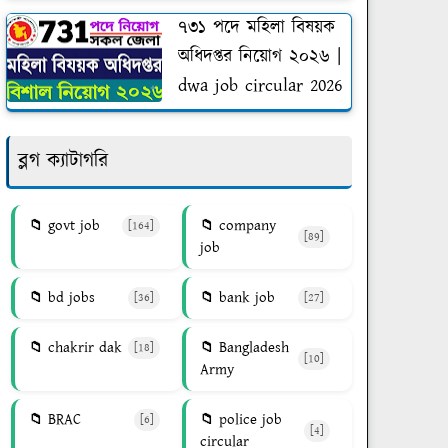
৭৩১ পদে মহিলা বিষয়ক
অধিদপ্তর নিয়োগ ২০২৬ |
dwa job circular 2026
ব্লগ ক্যাটাগরি
govt job
company
[164]
[89]
job
bd jobs
bank job
[36]
[27]
chakrir dak
Bangladesh
[18]
[10]
Army
BRAC
police job
[6]
[4]
circular