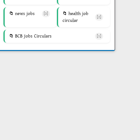
news jobs
health job
[3]
[2]
circular
BCB Jobs Circulars
[1]