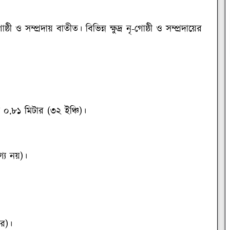
ষ্ঠী ও সম্প্রদায় বাতীত। বিভিন্ন ক্ষুদ্র নৃ-গোষ্ঠী ও সম্প্রদায়ের
ত ০.৮১ মিটার (৩২ ইঞ্চি)।
োগ্য নয়)।
ার)।