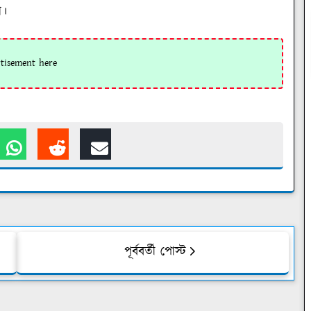
া।
পূর্ববর্তী পোস্ট