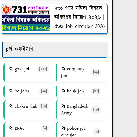
৭৩১ পদে মহিলা বিষয়ক
অধিদপ্তর নিয়োগ ২০২৬ |
dwa job circular 2026
ব্লগ ক্যাটাগরি
govt job
company
[164]
[89]
job
bd jobs
bank job
[36]
[27]
chakrir dak
Bangladesh
[18]
[10]
Army
BRAC
police job
[6]
[4]
circular