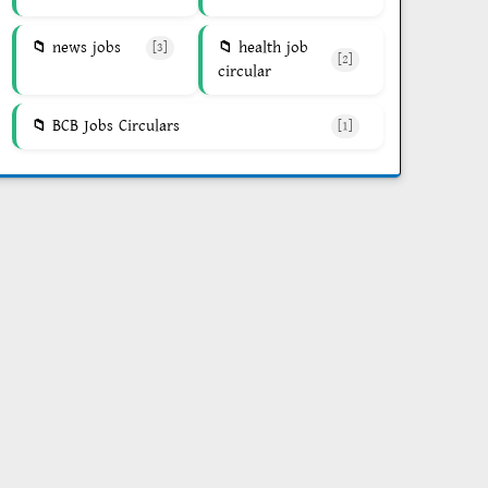
news jobs
health job
[3]
[2]
circular
BCB Jobs Circulars
[1]