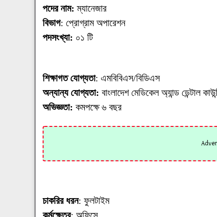
পদের নাম:
ম্যানেজার
বিভাগ
: প্রোগ্রাম অপারেশন
পদসংখ্যা:
০১ টি
শিক্ষাগত যোগ্যতা
: এমবিবিএস/বিডিএস
অন্যান্য যোগ্যতা:
বাংলাদেশ মেডিকেল অ্যান্ড ডেন্টাল কা
অভিজ্ঞতা:
কমপক্ষে ৬ বছর
চাকরির ধরন
: ফুলটাইম
কর্মক্ষেত্র
: অফিসে