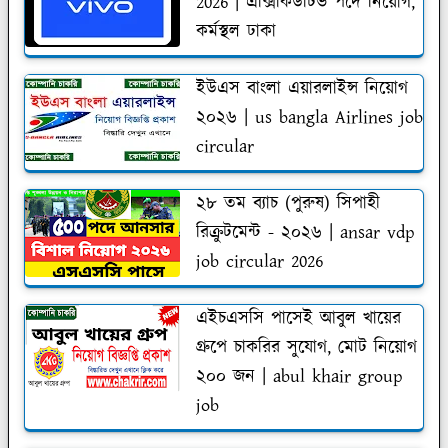
2026 | এক্সিকিউটিভ পদে নিয়োগ,
কর্মস্থল ঢাকা
ইউএস বাংলা এয়ারলাইন্স নিয়োগ
২০২৬ | us bangla Airlines job
circular
২৮ তম ব্যাচ (পুরুষ) সিপাহী
রিক্রুটমেন্ট - ২০২৬ | ansar vdp
job circular 2026
এইচএসসি পাসেই আবুল খায়ের
গ্রুপে চাকরির সুযোগ, মোট নিয়োগ
২০০ জন | abul khair group
job