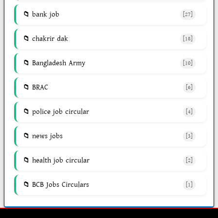
bank job
[27]
chakrir dak
[18]
Bangladesh Army
[10]
BRAC
[6]
police job circular
[4]
news jobs
[3]
health job circular
[2]
BCB Jobs Circulars
[1]